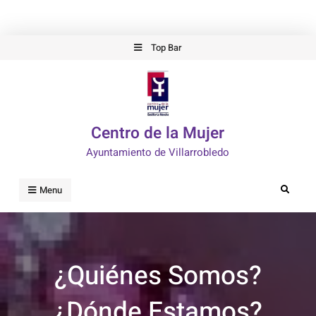
Skip
Top Bar
to
content
Centro de la Mujer
Ayuntamiento de Villarrobledo
Search
Menu
¿Quiénes Somos?
¿Dónde Estamos?